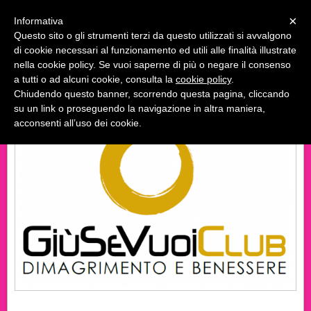
Menu
×
Informativa
Questo sito o gli strumenti terzi da questo utilizzati si avvalgono
GiùSeVuoi Club
di cookie necessari al funzionamento ed utili alle finalità illustrate
Dentro un corpo sano c'è una persona felice
nella cookie policy. Se vuoi saperne di più o negare il consenso
a tutti o ad alcuni cookie, consulta la
cookie policy
.
BENVENUTI NEL NOSTRO SITO WEB
Chiudendo questo banner, scorrendo questa pagina, cliccando
su un link o proseguendo la navigazione in altra maniera,
acconsenti all’uso dei cookie.