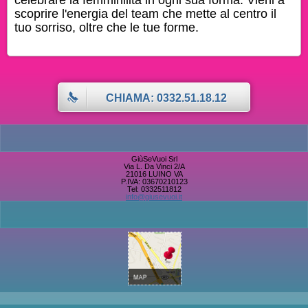
celebrare la femminilità in ogni sua forma. Vieni a
scoprire l'energia del team che mette al centro il
tuo sorriso, oltre che le tue forme.
CHIAMA: 0332.51.18.12
GiùSeVuoi Srl
Via L. Da Vinci 2/A
21016 LUINO VA
P.IVA: 03670210123
Tel: 0332511812
info@giusevuoi.it